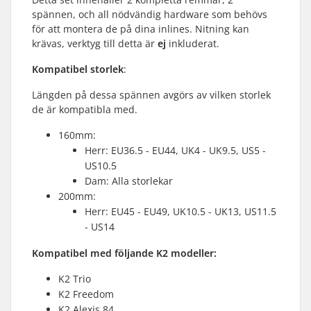
spännen, och all nödvändig hardware som behövs
för att montera de på dina inlines. Nitning kan
krävas, verktyg till detta är
ej
inkluderat.
Kompatibel storlek
:
Längden på dessa spännen avgörs av vilken storlek
de är kompatibla med.
160mm:
Herr: EU36.5 - EU44, UK4 - UK9.5, US5 -
US10.5
Dam: Alla storlekar
200mm:
Herr: EU45 - EU49, UK10.5 - UK13, US11.5
- US14
Kompatibel med följande K2 modeller:
K2 Trio
K2 Freedom
K2 Alexis 84