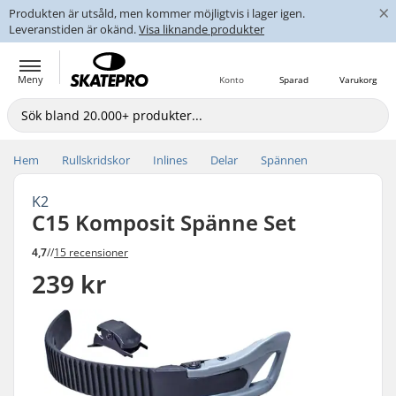
×
Produkten är utsåld, men kommer möjligtvis i lager igen.
Leveranstiden är okänd.
Visa liknande produkter
Meny
Konto
Sparad
Varukorg
Hem
Rullskridskor
Inlines
Delar
Spännen
K2
C15 Komposit Spänne Set
4,7
//
15 recensioner
239 kr