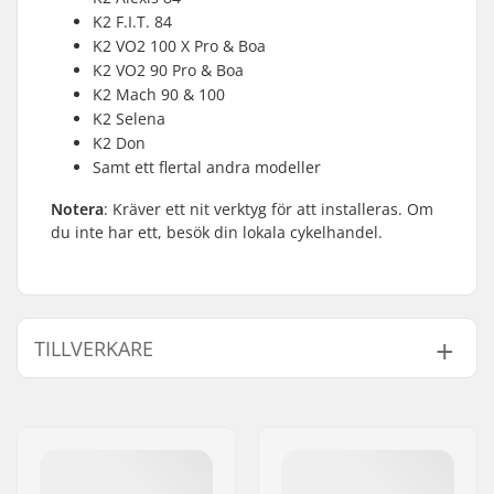
K2 F.I.T. 84
K2 VO2 100 X Pro & Boa
K2 VO2 90 Pro & Boa
K2 Mach 90 & 100
K2 Selena
K2 Don
Samt ett flertal andra modeller
Notera
: Kräver ett nit verktyg för att installeras. Om
du inte har ett, besök din lokala cykelhandel.
TILLVERKARE
Namn:
EOC Europe GmbH
Gatuadress:
Seeshaupter Str. 62
Postnummer:
82377
Postort:
Penzberg, Deutschlan