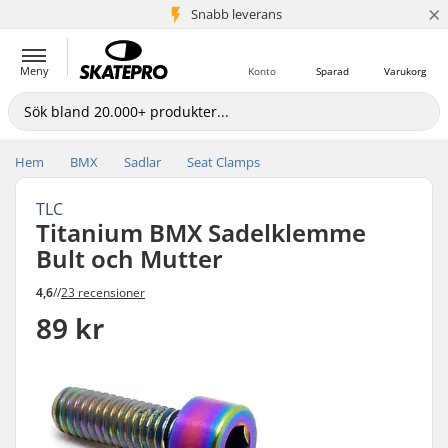
×
Snabb leverans
5+ milj. kunder
Meny
Konto
Sparad
Varukorg
Hem
BMX
Sadlar
Seat Clamps
TLC
Titanium BMX Sadelklemme
Bult och Mutter
4,6
//
23 recensioner
89 kr