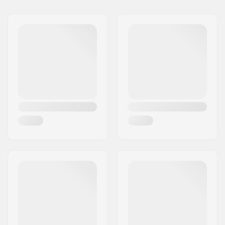
Namn:
Centrano ApS
Gatuadress:
Omega 6
Postnummer:
8382
Postort:
Hinnerup
Land:
Danmark