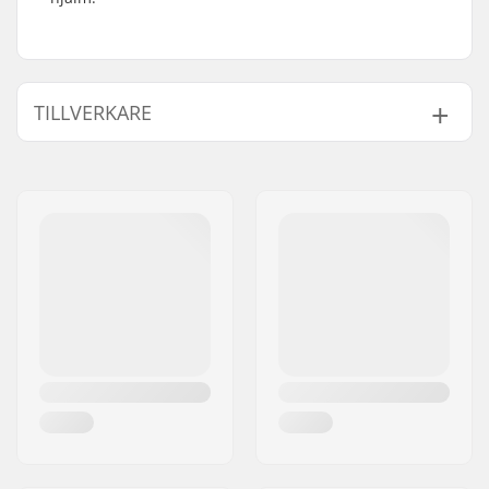
TILLVERKARE
Namn:
We Make Things GmbH
Gatuadress:
RICHARD-BYRD-STR. 12
Postnummer:
50829
Postort:
Köln
Land:
Tyskland