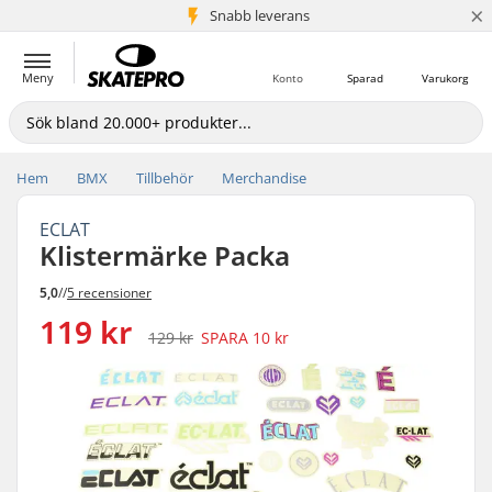
×
Snabb leverans
5+ milj. kunder
Meny
Konto
Sparad
Varukorg
Hem
BMX
Tillbehör
Merchandise
ECLAT
Klistermärke Packa
5,0
//
5 recensioner
119 kr
129 kr
SPARA
10 kr