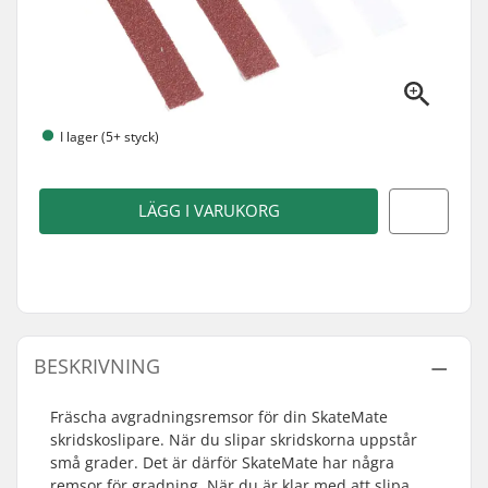
I lager (5+ styck)
LÄGG I VARUKORG
BESKRIVNING
Fräscha avgradningsremsor för din SkateMate
skridskoslipare. När du slipar skridskorna uppstår
små grader. Det är därför SkateMate har några
remsor för gradning. När du är klar med att slipa