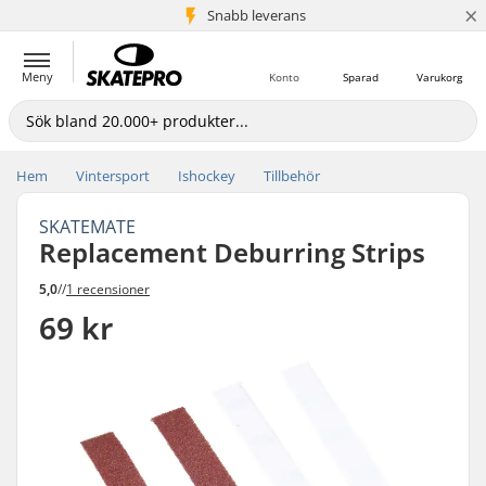
×
Snabb leverans
5+ milj. kunder
Meny
Konto
Sparad
Varukorg
Hem
Vintersport
Ishockey
Tillbehör
SKATEMATE
Replacement Deburring Strips
5,0
//
1 recensioner
69 kr