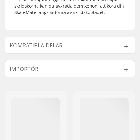
skridskorna kan du avgrada dem genom att köra din
SkateMate längs sidorna av skridskobladet.
KOMPATIBLA DELAR
Finn produkter som är kompatibla med SkateMate
Replacement Deburring Strips:
IMPORTÖR
Namn:
Centrano ApS
Gatuadress:
Omega 6
Postnummer:
8382
Kompatibel med
Postort:
Hinnerup
Land:
Danmark