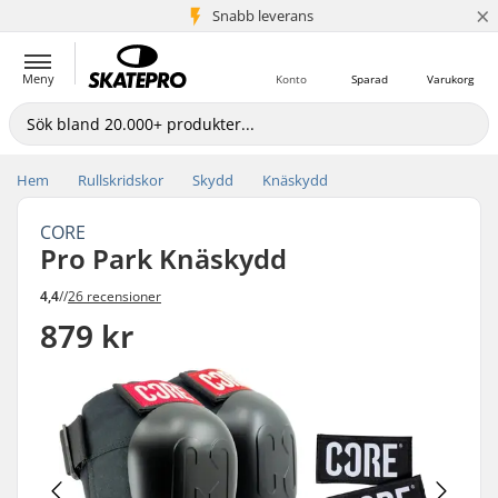
×
Snabb leverans
5+ milj. kunder
Meny
Konto
Sparad
Varukorg
Hem
Rullskridskor
Skydd
Knäskydd
CORE
Pro Park Knäskydd
4,4
//
26 recensioner
879 kr