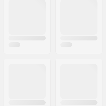
Postnummer:
8382
Postort:
Hinnerup
Land:
Danmark