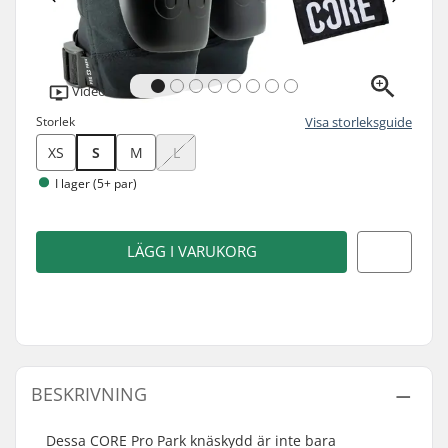
Video
Storlek
Visa storleksguide
XS
S
M
L
I lager (5+ par)
LÄGG I VARUKORG
BESKRIVNING
Dessa CORE Pro Park knäskydd är inte bara