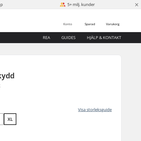
×
öp
5+ milj. kunder
Konto
Sparad
Varukorg
REA
GUIDES
HJÄLP & KONTAKT
kydd
r
Visa storleksguide
XL