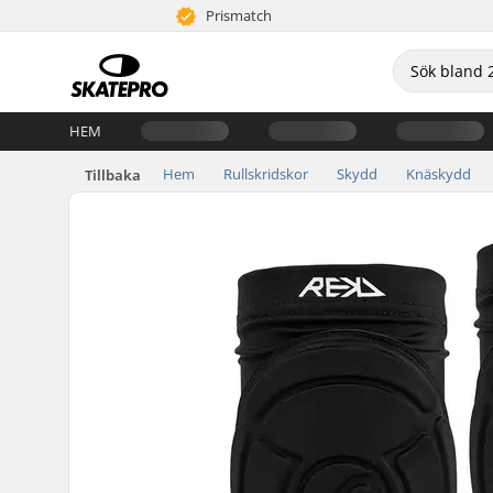
Prismatch
HEM
Hem
Rullskridskor
Skydd
Knäskydd
Tillbaka