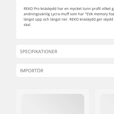
REKD Pro knäskydd har en mycket tunn profil vilket 
andningsvänlig Lycra-muff som har "EVA memory foam p
längst upp och längst ner. REKD knäskydd ger skydd 
skal.
SPECIFIKATIONER
Skydd:
EVA foam
IMPORTÖR
Anpassningssystem:
Sleeve
Namn:
Centrano ApS
Gatuadress:
Omega 6
Postnummer:
8382
Postort:
Hinnerup
Land:
Danmark