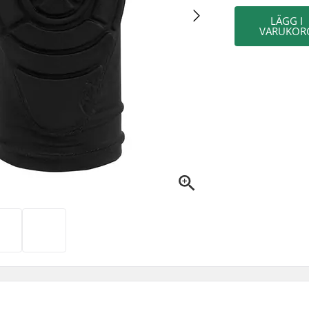
LÄGG I
VARUKOR