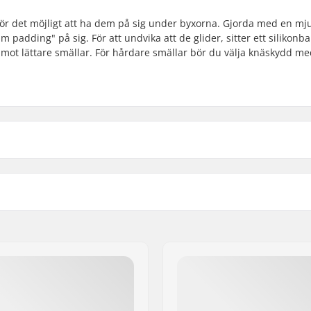
gör det möjligt att ha dem på sig under byxorna. Gjorda med en mj
adding" på sig. För att undvika att de glider, sitter ett silikonb
mot lättare smällar. För hårdare smällar bör du välja knäskydd m
Stil: