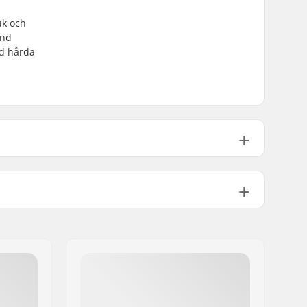
uk och
and
ed hårda
Lycra