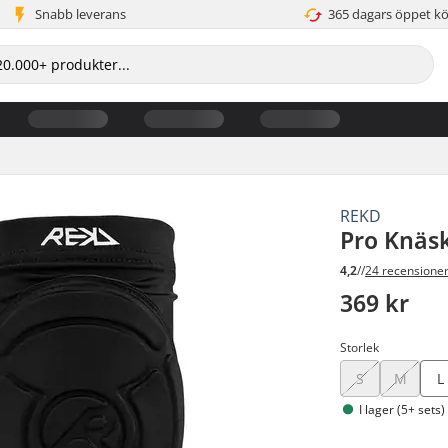
Snabb leverans
365 dagars öppet k
REKD
Pro Knäs
4,2
//
24 recensione
369 kr
Storlek
S
M
L
I lager (5+ sets)