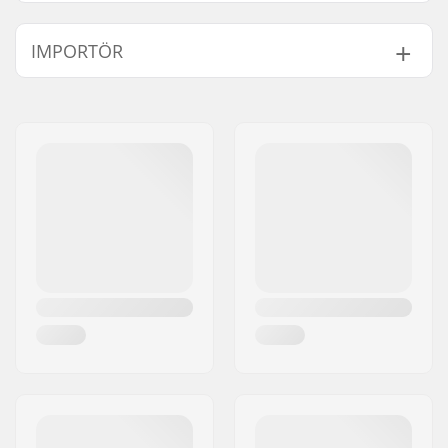
Skydd:
High density 8-link
IMPORTÖR
foam
Namn:
Centrano ApS
Gatuadress:
Omega 6
Postnummer:
8382
Postort:
Hinnerup
Land:
Danmark