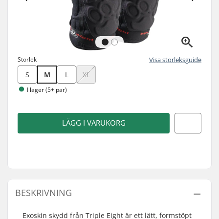
Storlek
Visa storleksguide
S
M
L
XL
I lager (5+ par)
LÄGG I VARUKORG
BESKRIVNING
Exoskin skydd från Triple Eight är ett lätt, formstöpt