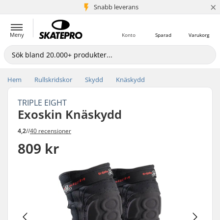
×
Snabb leverans
5+ milj. kunder
Meny
Konto
Sparad
Varukorg
Hem
Rullskridskor
Skydd
Knäskydd
TRIPLE EIGHT
Exoskin Knäskydd
4,2
//
40 recensioner
809 kr