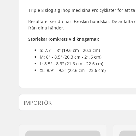
Triple 8 slog sig ihop med sina Pro cyklister för att 
Resultatet ser du här: Exoskin handskar. De är lätta o
från dina händer.
Storlekar (omkrets vid knogarna):
S: 7.7" - 8" (19.6 cm - 20.3 cm)
M: 8" - 8.5" (20.3 cm - 21.6 cm)
L: 8.5" - 8.9" (21.6 cm - 22.6 cm)
XL: 8.9" - 9.3" (22.6 cm - 23.6 cm)
IMPORTÖR
Namn:
Centrano ApS
Gatuadress:
Omega 6
Postnummer:
8382