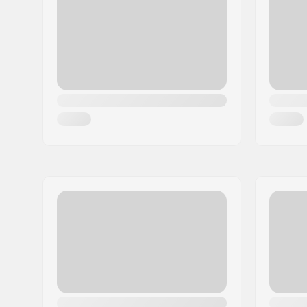
Postort:
Hinnerup
Land:
Danmark