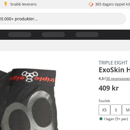
Snabb leverans
365 dagars öppet k
TRIPLE EIGHT
ExoSkin 
4,3
//
30 recensione
409 kr
Storlek
XS
S
M
I lager (5+ par)