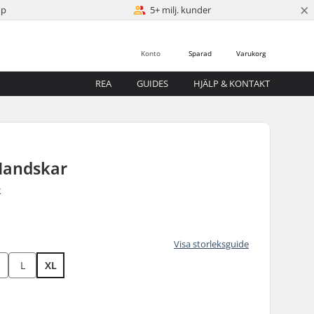
×
öp
5+ milj. kunder
Konto
Sparad
Varukorg
REA
GUIDES
HJÄLP & KONTAKT
Handskar
r
Visa storleksguide
L
XL