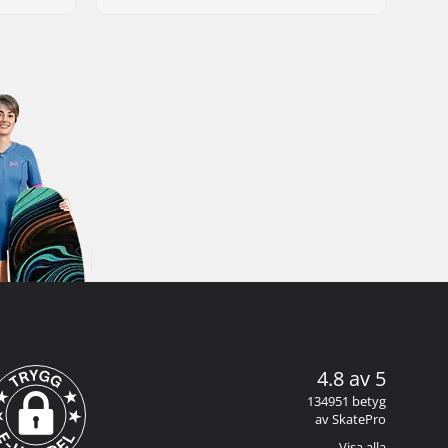
4.8 av 5
134951 betyg
av SkatePro
Visa alla