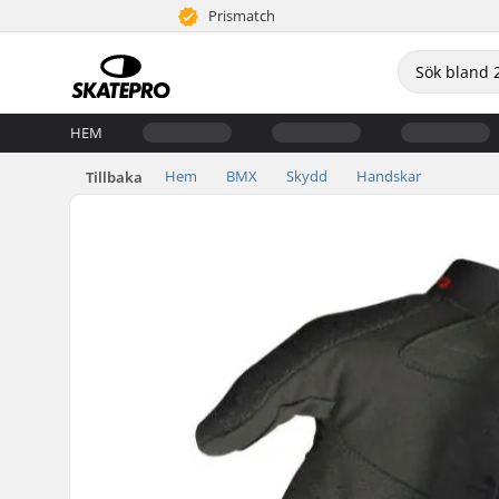
Prismatch
HEM
Hem
BMX
Skydd
Handskar
Tillbaka