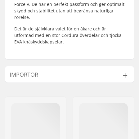
Force V. De har en perfekt passform och ger optimalt
skydd och stabilitet utan att begränsa naturliga
rörelse.
Det är de självklara valet för en åkare och är
utformad med en stor Cordura överdelar och tjocka
EVA knäskyddskapselar.
IMPORTÖR
Namn:
Centrano ApS
Gatuadress:
Omega 6
Postnummer:
8382
Postort:
Hinnerup
Land:
Danmark