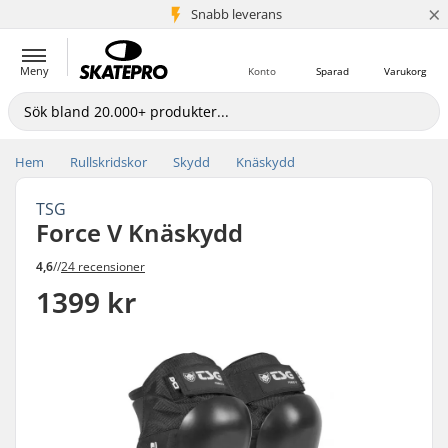
×
Snabb leverans
5+ milj. kunder
Meny
Konto
Sparad
Varukorg
Hem
Rullskridskor
Skydd
Knäskydd
TSG
Force V Knäskydd
4,6
//
24 recensioner
1399 kr