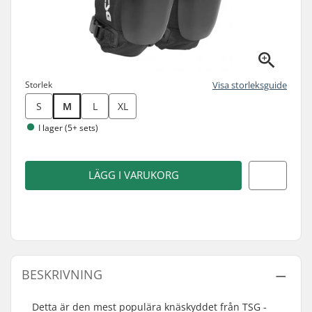
Storlek
Visa storleksguide
S
M
L
XL
I lager (5+ sets)
LÄGG I VARUKORG
BESKRIVNING
Detta är den mest populära knäskyddet från TSG -