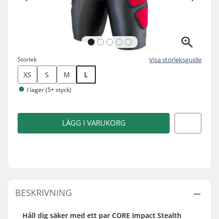
Storlek
Visa storleksguide
XS
S
M
L
I lager (5+ styck)
LÄGG I VARUKORG
BESKRIVNING
Håll dig säker med ett par CORE Impact Stealth