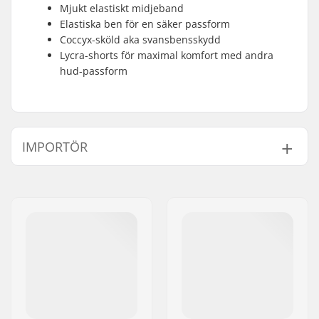
Mjukt elastiskt midjeband
Elastiska ben för en säker passform
Coccyx-sköld aka svansbensskydd
Lycra-shorts för maximal komfort med andra
hud-passform
IMPORTÖR
Namn:
Centrano ApS
Gatuadress:
Omega 6
Postnummer:
8382
Postort:
Hinnerup
Land:
Danmark