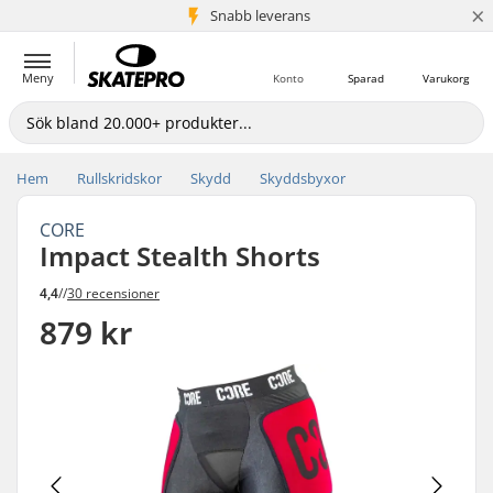
×
Snabb leverans
5+ milj. kunder
Meny
Konto
Sparad
Varukorg
Hem
Rullskridskor
Skydd
Skyddsbyxor
CORE
Impact Stealth Shorts
4,4
//
30 recensioner
879 kr