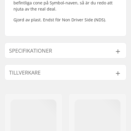
befintliga cone på Symbol-naven, så är du redo att
njuta av the real deal.
Gjord av plast. Endst för Non Driver Side (NDS).
SPECIFIKATIONER
Axel diameter:
14mm
TILLVERKARE
Driver sida:
Non-driver Sida
Vikt:
39g
Namn:
Source Europe GmbH
Gatuadress:
Am Kuckhofer Feld 13A
Postnummer:
41470
Postort:
Neuss
Land:
Tyskland