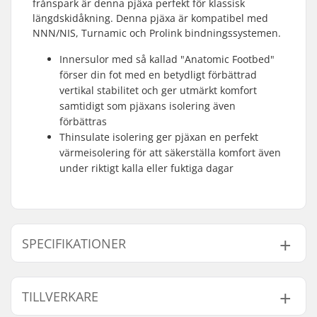
frånspark är denna pjäxa perfekt för klassisk
längdskidåkning. Denna pjäxa är kompatibel med
NNN/NIS, Turnamic och Prolink bindningssystemen.
Innersulor med så kallad "Anatomic Footbed"
förser din fot med en betydligt förbättrad
vertikal stabilitet och ger utmärkt komfort
samtidigt som pjäxans isolering även
förbättras
Thinsulate isolering ger pjäxan en perfekt
värmeisolering för att säkerställa komfort även
under riktigt kalla eller fuktiga dagar
SPECIFIKATIONER
Extra Egenskaper:
Anatomic footbed
,
TILLVERKARE
Thinsulate,
Neopren
Kompatibla
NNN/NIS
,
Turnamic -