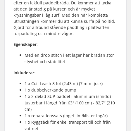
efter en lekfull paddelbräda. Du kommer att tycka
att den är stadig på kursen och är mycket
kryssningsbar i låg surf. Med den här kompletta
utrustningen kommer du att kunna surfa på nolltid.
Gjord för allround stående paddling i plattvatten,
turpaddling och mindre vågor.
Egenskaper
:
Med en drop stitch i ett lager har brädan stor
styvhet och stabilitet
Inkluderar
:
1 x Coil Leash 8 fot (2,43 m) (7 mm tjock)
1 x dubbelverkande pump
1 x 3-delad SUP-paddel i aluminium (smidd) -
Justerbar i längd från 63" (160 cm) - 82,7'' (210
cm)
1 x reparationssats (inget lim/klister ingår)
1 x Ryggsäck för enkel transport till och från
vattnet