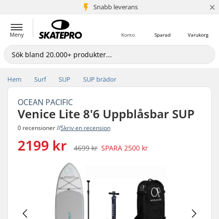
×
Snabb leverans
5+ milj. kunder
Meny
Konto
Sparad
Varukorg
Hem
Surf
SUP
SUP brädor
OCEAN PACIFIC
Venice Lite 8'6 Uppblåsbar SUP
0 recensioner //
Skriv en recension
2199 kr
4699 kr
SPARA
2500 kr