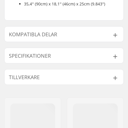
35,4'' (90cm) x 18,1'' (46cm) x 25cm (9.843'')
KOMPATIBLA DELAR
Finn produkter som är kompatibla med Ocean Pacific
Venice Lite 8'6 Uppblåsbar SUP:
SPECIFIKATIONER
SUP-Aktivitet:
Allround
TILLVERKARE
Kompatibla delar
Längd:
8'6" (259cm)
Bredd:
81.3cm (30")
Namn:
Centrano ApS
Tjocklek:
5" (12.7cm)
Gatuadress:
Omega 6
PSI Tryck:
12 - 15 PSI
Postnummer:
8382
Användarvikt:
49 - 99 kg
Postort:
Hinnerup
Inkluderat tillbehör:
Väska, Paddel, Pump,
Land:
Danmark
Reparations kit,