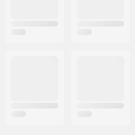
Fena/Fenor, Rem,
Snabb Starts Guide
Årsmodell:
22