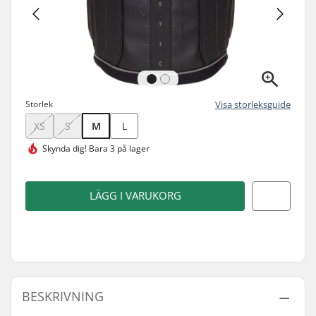
Storlek
Visa storleksguide
XS
S
M
L
Skynda dig!
Bara 3 på lager
LÄGG I VARUKORG
BESKRIVNING