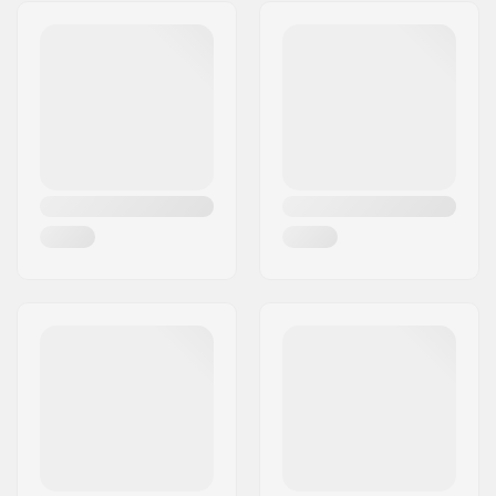
edges
Gatuadress:
Lageweg 34
Kön:
Kvinna
Postnummer:
2222
Postort:
AG Katwijk
Land:
Nederländerna