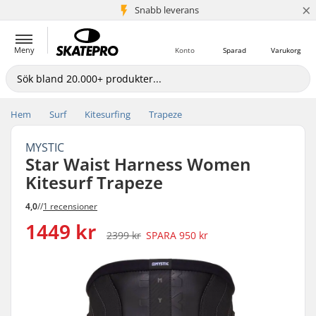
×
Snabb leverans
5+ milj. kunder
Meny
Konto
Sparad
Varukorg
Hem
Surf
Kitesurfing
Trapeze
MYSTIC
Star Waist Harness Women
Kitesurf Trapeze
4,0
//
1 recensioner
1449 kr
2399 kr
SPARA
950 kr