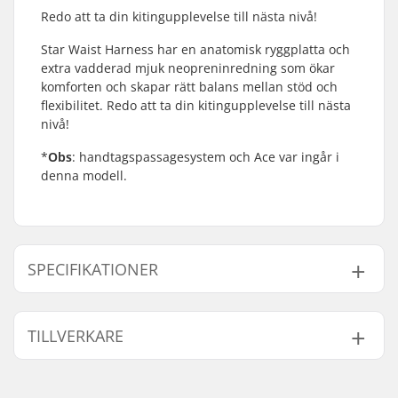
Redo att ta din kitingupplevelse till nästa nivå!
Star Waist Harness har en anatomisk ryggplatta och
extra vadderad mjuk neopreninredning som ökar
komforten och skapar rätt balans mellan stöd och
flexibilitet. Redo att ta din kitingupplevelse till nästa
nivå!
*
Obs
: handtagspassagesystem och Ace var ingår i
denna modell.
SPECIFIKATIONER
Trapez-Typ:
Höft-trapez
TILLVERKARE
Spreader bar:
Included
Egenskaper:
Bionic Core Frame
,
Fix
Namn:
North Actionsports Group
Foam
,
Soft Neoprene
B.V.