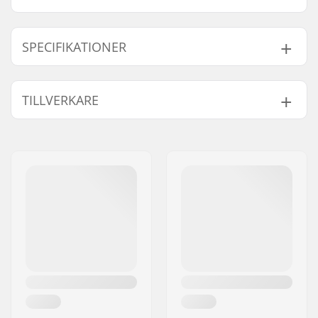
SPECIFIKATIONER
Ramtyp:
Flat setup
TILLVERKARE
Max. hjul diameter:
61mm
Montering:
UFS
Namn:
Powerslide
Sportartikelvertriebs GmbH
Gatuadress:
Esbachgraben 1
Postnummer:
95463
Postort:
Bindlach
Land:
Tyskland