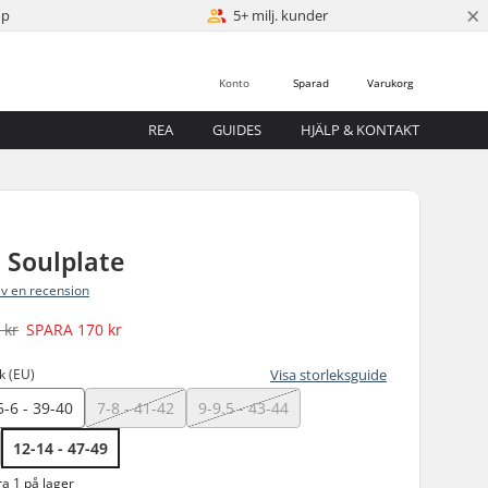
×
öp
5+ milj. kunder
Konto
Sparad
Varukorg
REA
GUIDES
HJÄLP & KONTAKT
 Soulplate
iv en recension
 kr
SPARA
170 kr
k (EU)
Visa storleksguide
5-6 - 39-40
7-8 - 41-42
9-9.5 - 43-44
12-14 - 47-49
a 1 på lager