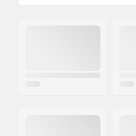
Namn:
Roces Sports s.r.l.
Gatuadress:
Via G. Ferraris, 36
Postnummer:
31044
Postort:
Montebelluna
Land:
Italien