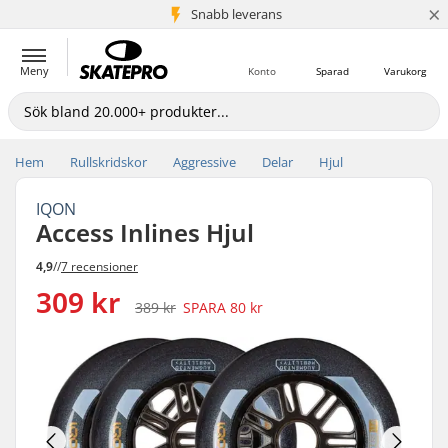
×
Snabb leverans
5+ milj. kunder
Meny
Konto
Sparad
Varukorg
Hem
Rullskridskor
Aggressive
Delar
Hjul
IQON
Access Inlines Hjul
4,9
//
7 recensioner
309 kr
389 kr
SPARA
80 kr