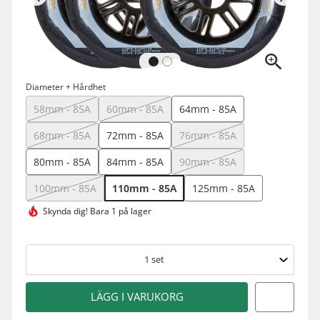
Diameter + Hårdhet
58mm - 85A
60mm - 85A
64mm - 85A
68mm - 85A
72mm - 85A
76mm - 85A
80mm - 85A
84mm - 85A
90mm - 85A
100mm - 85A
110mm - 85A
125mm - 85A
Skynda dig!
Bara 1 på lager
1
set
LÄGG I VARUKORG