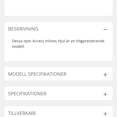
BESKRIVNING
Dessa Iqon Access Inlines Hjul är en högpresterande
modell.
MODELL SPECIFIKATIONER
Modell
Hjul diameter
Hjul pr. packa
SPECIFIKATIONER
64mm - 85A
64mm
4
72mm - 85A
72mm
4
Hjul hårdhet:
85A
TILLVERKARE
80mm - 85A
80mm
4
Kärna material:
Nylon