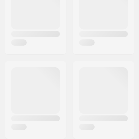
Postort:
Copenhagen
Bräda specifikationer:
Dubbel kick-tail
Land:
Danmark
Griptape:
Ingår inte