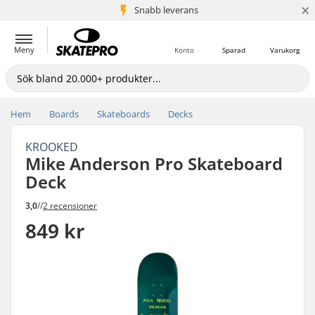
×
Snabb leverans
5+ milj. kunder
Meny
Konto
Sparad
Varukorg
Hem
Boards
Skateboards
Decks
KROOKED
Mike Anderson Pro Skateboard
Deck
3,0
//
2 recensioner
849 kr