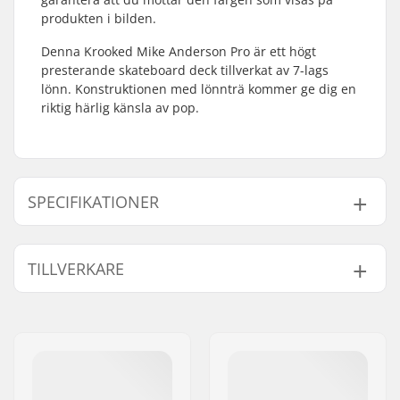
produkten i bilden.
Denna Krooked Mike Anderson Pro är ett högt
presterande skateboard deck tillverkat av 7-lags
lönn. Konstruktionen med lönnträ kommer ge dig en
riktig härlig känsla av pop.
SPECIFIKATIONER
Deck bredd:
8.38" (21.3cm)
TILLVERKARE
Deck längd:
32.25" (81.9cm)
Axelavstånd:
14.5" (36.8cm)
Namn:
FINAL SUPPLIES ApS
Deck material:
Lönn, 7-lags
Gatuadress:
Njalsgade 19 C 2, 2300
Deck Färger:
Varierande färger av
København S
topplager
Postnummer:
2300
Konkav:
Medium