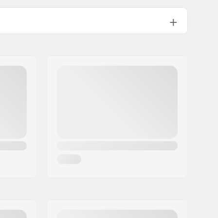
Alpin skidåkning, Snowboard, Day
to Day
10000mm
10000mvtr
Polyester
3 lager
DWR - PFC fri
Barn