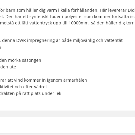
r barn som håller dig varm i kalla förhållanden. Här levererar Did
t. Den har ett syntetiskt foder i polyester som kommer fortsätta is
otstå ett lätt vattentryck upp till 10000mm, så den håller dig torr i
s), denna DWR impregnering är både miljövänlig och vattentät
s
r den mörka säsongen
nden ute
rar att vind kommer in igenom ärmarhålen
tivitet och efter vädret
räkten på rätt plats under lek