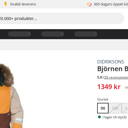
Snabb leverans
365 dagars öppet k
DIDRIKSONS
Björnen B
5,0
//
26 recensione
1349 kr
1
Storlek
90
100
1
I lager (4 styck)