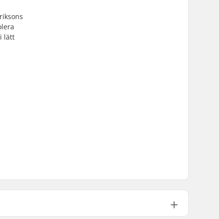
riksons
olera
 lätt