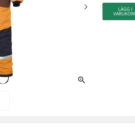
LÄGG I
VARUKOR