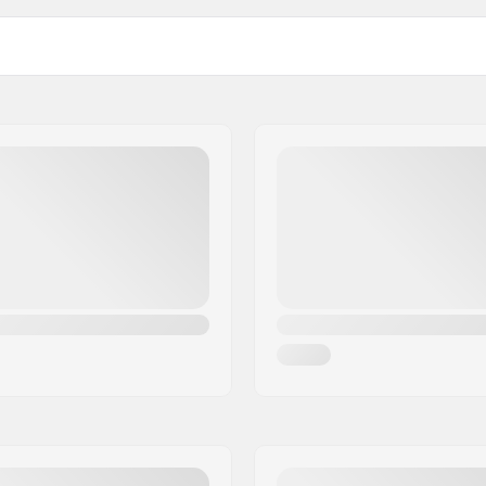
uva, Avtagbar syntetisk
Aktivitet:
ex detaljer, Elastiska
ed hål för tummen,
Vattentät:
aiter, Internal sleeve
Andningsförmåga:
h thumb hole, Adjustable
Isolering:
erfoot straps
Tyg Konstruktion:
skidkläder
, Skidor
Miljömärkt:
Kön: