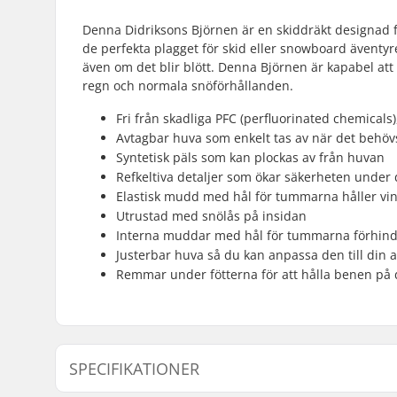
Denna Didriksons Björnen är en skiddräkt designad fö
de perfekta plagget för skid eller snowboard äventyre
även om det blir blött. Denna Björnen är kapabel att m
regn och normala snöförhållanden.
Fri från skadliga PFC (perfluorinated chemical
Avtagbar huva som enkelt tas av när det behöv
Syntetisk päls som kan plockas av från huvan
Refkeltiva detaljer som ökar säkerheten unde
Elastisk mudd med hål för tummarna håller vi
Utrustad med snölås på insidan
Interna muddar med hål för tummarna förhind
Justerbar huva så du kan anpassa den till din ak
Remmar under fötterna för att hålla benen på d
SPECIFIKATIONER