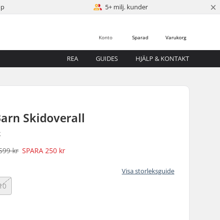
×
öp
5+ milj. kunder
Konto
Sparad
Varukorg
REA
GUIDES
HJÄLP & KONTAKT
arn Skidoverall
r
599 kr
SPARA
250 kr
Visa storleksguide
10