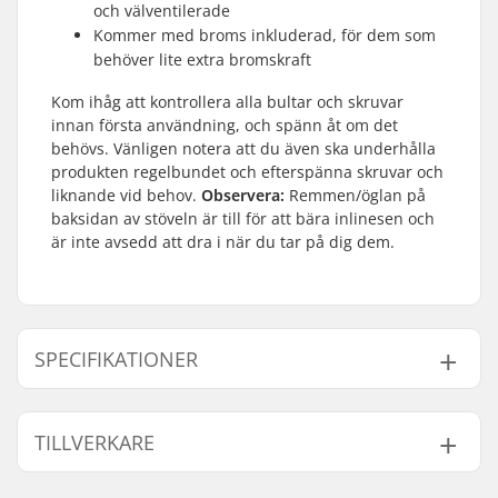
och välventilerade
Kommer med broms inkluderad, för dem som
behöver lite extra bromskraft
Kom ihåg att kontrollera alla bultar och skruvar
innan första användning, och spänn åt om det
behövs. Vänligen notera att du även ska underhålla
produkten regelbundet och efterspänna skruvar och
liknande vid behov.
Observera:
Remmen/öglan på
baksidan av stöveln är till för att bära inlinesen och
är inte avsedd att dra i när du tar på dig dem.
SPECIFIKATIONER
Hjul diameter:
84mm
TILLVERKARE
Ram material:
Aluminium
Känga/Skal typ:
Mjuk
Namn:
EOC Europe GmbH