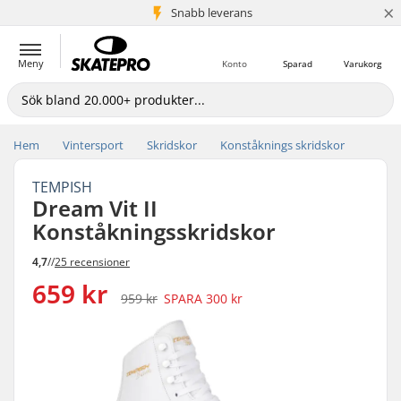
×
Snabb leverans
5+ milj. kunder
Meny
Konto
Sparad
Varukorg
Hem
Vintersport
Skridskor
Konståknings skridskor
TEMPISH
Dream Vit II
Konståkningsskridskor
4,7
//
25 recensioner
659 kr
959 kr
SPARA
300 kr