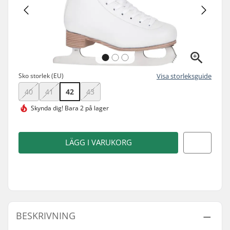
Sko storlek (EU)
Visa storleksguide
40
41
42
43
Skynda dig!
Bara 2 på lager
LÄGG I VARUKORG
BESKRIVNING