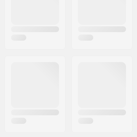
Rekommenderas av:
10 år
Nivå:
Nybörjare
Riding Style:
Park