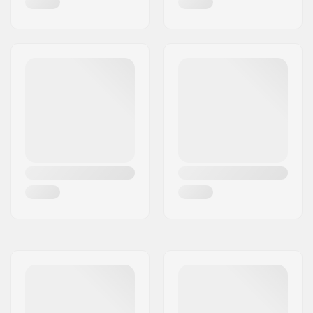
Dropout Form:
Peg-cut
Framgaffel design:
One-piece
Bar shape:
T-formad
Bar material:
Chromoly Stål 4130
Bar ytterdiameter:
32mm (Standard)
Bar innediameter:
28mm
Backsweep:
Ingen
Hjul profil:
Spetsig
Hjul hårdhet:
88A
Hjulets nav bredd:
24mm
Kärna material:
Aluminium
Kärna design:
Spoked
Axel diameter:
8mm
Kullager precision:
ABEC-9
Broms typ:
Flex Fender
Samling:
Delvis samlad