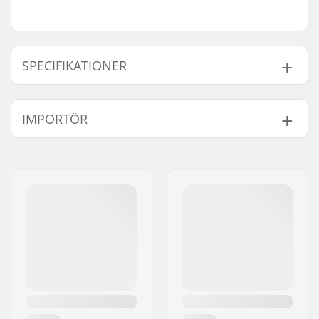
SPECIFIKATIONER
Total höjd:
82.5cm (32.5")
IMPORTÖR
Kompression typ:
IHC
Hjul diameter:
100mm
Namn:
Centrano ApS
Vikt:
3800g
Gatuadress:
Omega 6
Bar höjd:
570mm (22.5")
Postnummer:
8382
Bar bredd:
520mm (20.5")
Postort:
Hinnerup
Headset-type:
Semi-Integrated
Land:
Danmark
Framgaffel typ:
Utan gänga
Max. vikt på förare:
100 kg
Deck design:
One-piece
Deck längd:
49.5cm (19.5")
Deck bredd:
11.4cm (4.5")