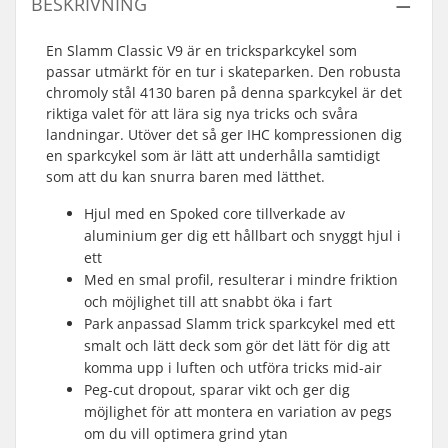
BESKRIVNING
En Slamm Classic V9 är en tricksparkcykel som
passar utmärkt för en tur i skateparken. Den robusta
chromoly stål 4130 baren på denna sparkcykel är det
riktiga valet för att lära sig nya tricks och svåra
landningar. Utöver det så ger IHC kompressionen dig
en sparkcykel som är lätt att underhålla samtidigt
som att du kan snurra baren med lätthet.
Hjul med en Spoked core tillverkade av
aluminium ger dig ett hållbart och snyggt hjul i
ett
Med en smal profil, resulterar i mindre friktion
och möjlighet till att snabbt öka i fart
Park anpassad Slamm trick sparkcykel med ett
smalt och lätt deck som gör det lätt för dig att
komma upp i luften och utföra tricks mid-air
Peg-cut dropout, sparar vikt och ger dig
möjlighet för att montera en variation av pegs
om du vill optimera grind ytan