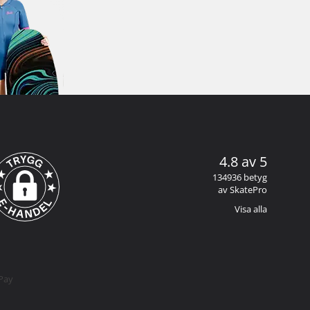
4.8 av 5
134936 betyg
av SkatePro
Visa alla