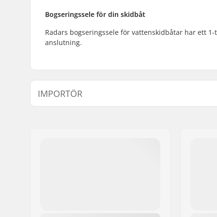
Bogseringssele för din skidbåt
Radars bogseringssele för vattenskidbåtar har ett 1-
anslutning.
IMPORTÖR
Namn:
Centrano ApS
Gatuadress:
Omega 6
Postnummer:
8382
Postort:
Hinnerup
Land:
Danmark