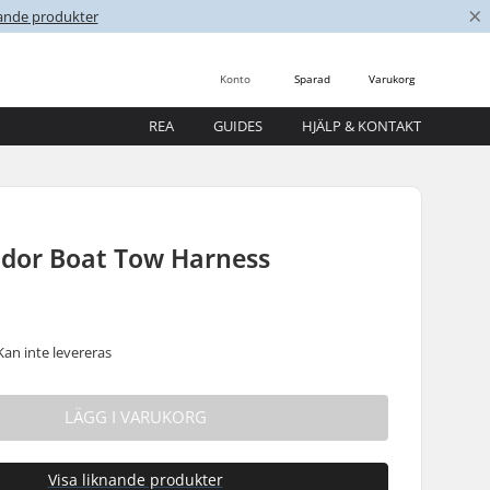
×
nande produkter
Konto
Sparad
Varukorg
REA
GUIDES
HJÄLP & KONTAKT
idor Boat Tow Harness
Kan inte levereras
LÄGG I VARUKORG
Visa liknande produkter